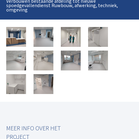
Verbouwen bestaande afdeling tot nieuwe
spoedgevallendienst Ruwbouw, afwerking, techniek,
omgeving
MEER INFO OVER HET
PROJECT