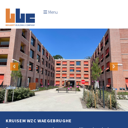
Menu
Vorige
Volge
KRUISEM WZC WAEGEBRUGHE