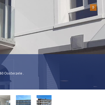
Volge
60 Oosterzele .