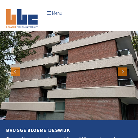
Menu
Vorige
Volge
BRUGGE BLOEMETJESWIJK